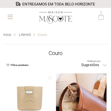
ENTREGAMOS EM TODA BELO HORIZONTE
0
Entre com email ou cpf/cnpj
Criar nova conta
Início
LINHAS
Couro
Couro
Ordenar por:
Sugestões
Filtrar produtos